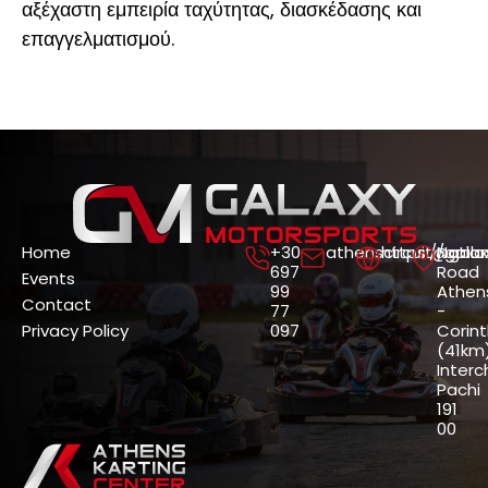
αξέχαστη εμπειρία ταχύτητας, διασκέδασης και
επαγγελματισμού.
Home
+30
athenscircuit@gala
https://gala
Nation
697
Road
Events
99
Athen
Contact
77
-
Privacy Policy
097
Corin
(41km)
Interc
Pachi
191
00