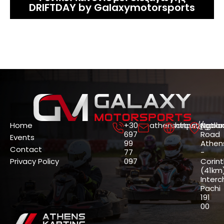
DRIFTDAY by Galaxymotorsports
Home
+30
athenscircuit@gala
https://gala
Nation
697
Road
Events
99
Athen
Contact
77
-
Privacy Policy
097
Corin
(41km)
Interc
Pachi
191
00