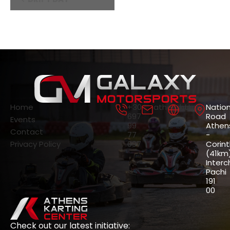
Navigation
Home
+30
athenscircuit@gala
https://gala
Nation
697
Road
Events
99
Athen
Contact
77
-
Privacy Policy
097
Corin
(41km)
Interc
Pachi
191
00
Check out our latest initiative: